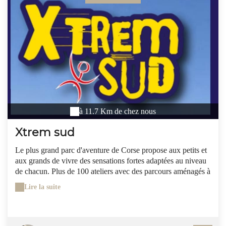
à 11.7 Km de chez nous
Xtrem sud
Le plus grand parc d'aventure de Corse propose aux petits et
aux grands de vivre des sensations fortes adaptées au niveau
de chacun. Plus de 100 ateliers avec des parcours aménagés à
quelques mètres du sol (Parc Aventure), des treks et des
Lire la suite
randonnées sur le fameux GR20, de l'escalade sur les
aiguilles de Bavela, du canyoning dans les plus beaux
canyons de [Corse], dont celui de la Vacca, ou des [calanques
de Piana]… Des sensations fortes encore renforcées par le