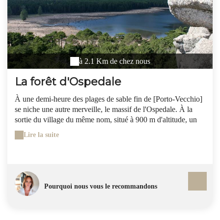
à 2.1 Km de chez nous
La forêt d'Ospedale
À une demi-heure des plages de sable fin de [Porto-Vecchio]
se niche une autre merveille, le massif de l'Ospedale. À la
sortie du village du même nom, situé à 900 m d'altitude, un
terre-plein offre un panorama époustouflant sur le golfe. Une
Lire la suite
jolie entrée en matière pour découvrir, un peu plus haut, la
magnifique forêt de pins et de hêtres qui abrite, dans son
décor enchanteur, un lac artificiel et la somptueuse cascade de
[Piscia di Ghjaggu], qui se jette de 70 m de hauteur.
Beaucoup de randonnées fléchées, de tous les niveaux,
Pourquoi nous vous le recommandons
traversent le massif. La plus célèbre, mais aussi la plus
longue, est celle du Mare e Mare, qui part du hameau de
Cartalavonu (à 1 000 m) et relie Porto-Vecchio à [Propriano]