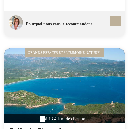
Sémillante. Toutefois, si cette visite intéressera plus
particulièrement les enfants, le point de vue est magnifique
sur les falaises. La visite donne aussi accès au Jardin des
Vestiges qui présente, au milieu de diverses espèces de la
Pourquoi nous vous le recommandons
flore méditerranéenne, les ruines des anciennes fortifications
du XIIIème siècle. Enfin, c'est également du bastion que l'on
accède à la Haute Ville et au spectaculaire escalier du roi
d'Aragon.
GRANDS ESPACES ET PATRIMOINE NATUREL
à 13.4 Km de chez nous