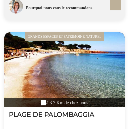
cadre magnifique du [massif de l'Ospédale]. Toutes ces
Pourquoi nous vous le recommandons
activités sont encadrées par des moniteurs diplômés, très
pédagogues qui prennent le temps de bien expliquer les
parcours, et vont de l'initiation totale à la pratique pour
sportifs confirmés. Pour se faire des souvenirs intenses et
inoubliables !
GRANDS ESPACES ET PATRIMOINE NATUREL
à 3.7 Km de chez nous
PLAGE DE PALOMBAGGIA