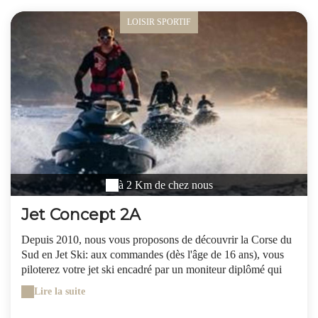
en 5 étapes (5h de marche en moyenne par étape, en
traversant les principaux villages de [l'Alta Rocca]. Très belle
LOISIR SPORTIF
balade également, le sentier de la Punta Vacca Morta part du
même endroit pour rejoindre un plateau à 1 314 m d'altitude
qui offre une vue superbe sur le [golfe de Porto-Vecchio] à
l'Est et sur le [golfe du Valinco] à l'Ouest (1h30 aller/retour)
à 2 Km de chez nous
Jet Concept 2A
Depuis 2010, nous vous proposons de découvrir la Corse du
Sud en Jet Ski: aux commandes (dès l'âge de 16 ans), vous
piloterez votre jet ski encadré par un moniteur diplômé qui
vous transmettra sa passion pour cette activité mais également
Lire la suite
poru notre ile. SENSATIONS et DECOUVERTE
ASSUREES!