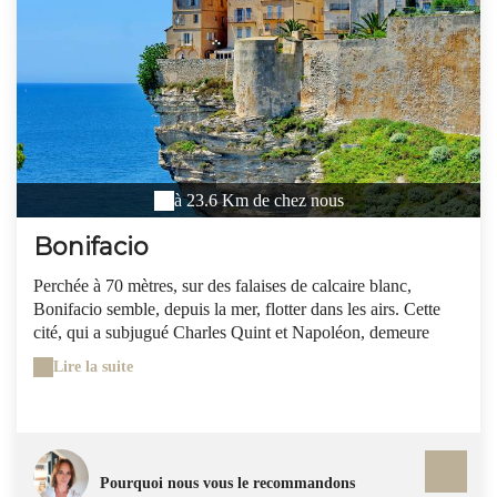
à 23.6 Km de chez nous
Bonifacio
Perchée à 70 mètres, sur des falaises de calcaire blanc,
Bonifacio semble, depuis la mer, flotter dans les airs. Cette
cité, qui a subjugué Charles Quint et Napoléon, demeure
pourtant mystérieuse à bien des égards et, même s'il n'est pas
Lire la suite
prouvé qu'Homère l'ait vraiment décrite, heureux qui comme
Ulysse la découvre dans toute sa splendeur. Il y a tant à faire
et à voir à Bonifacio qu'il faut organiser ses journées et ses
soirées pour ne pas en perdre une miette. Pour une première
approche, les visites guidées de l'Office de Tourisme peuvent
Pourquoi nous vous le recommandons
être précieuses car elles représentent un vrai gain de temps.