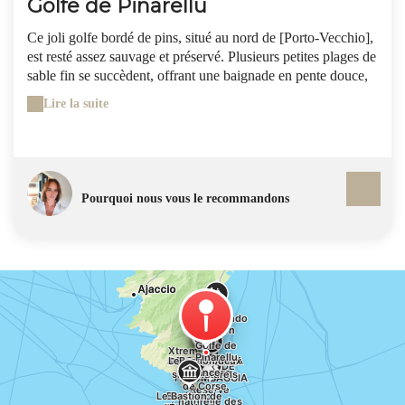
Golfe de Pinarellu
Ce joli golfe bordé de pins, situé au nord de [Porto-Vecchio],
est resté assez sauvage et préservé. Plusieurs petites plages de
sable fin se succèdent, offrant une baignade en pente douce,
idéale pour les familles. La plage plus au Sud, la plus grande,
Lire la suite
se poursuit par un sentier qui pénètre le maquis, jusqu'à la
[pointe de San-Cipriani]. Une tour génoise se dresse tout
près, sur un îlot à 100 m du rivage, à laquelle on peut accéder
(l'eau monte jusqu'à la taille par un mince goulet). En
revenant vers le creux du golfe, vous trouverez un petit port
Pourquoi nous vous le recommandons
et des restaurants, qui les pieds dans l'eau, vous aideront à
combler celui de votre estomac. Pour accéder à Pinarellu,
prenez la direction de [Saint-Cyprien] et, à partir de la plage
de Capu di Flora, plusieurs chemins y mènent à travers la
pinède, les voitures se garant le long de la route.