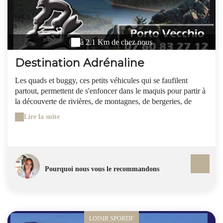
à 2.1 Km de chez nous
Destination Adrénaline
Les quads et buggy, ces petits véhicules qui se faufilent
partout, permettent de s'enfoncer dans le maquis pour partir à
la découverte de rivières, de montagnes, de bergeries, de
chapelles ravissantes et de petits villages pittoresques.
Lire la suite
Encadrées par des guides chevronnés qui vous initieront à la
flore et à la faune locales et vous donneront plein de conseils
pour mieux vivre la Corse, ces escapades sont à la portée de
tous, débutants ou confirmés mais avec permis B. Une
excursion inoubliable de quelques heures à la journée.
Pourquoi nous vous le recommandons
LOISIR SPORTIF