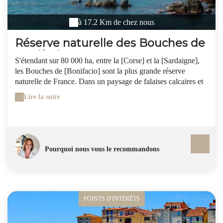
à 17.2 Km de chez nous
Réserve naturelle des Bouches de
Bonifacio
S'étendant sur 80 000 ha, entre la [Corse] et la [Sardaigne],
les Bouches de [Bonifacio] sont la plus grande réserve
naturelle de France. Dans un paysage de falaises calcaires et
de chaos granitiques, d'une mer transparente et turquoises où
Lire la suite
s'égrènent comme autant de perles de petits archipels : Les
Lavezzi, ls Cervicale, les Bruzzi, les Moines… on trouve une
faune sous-marine magnifique, des oiseaux remarquables
comme le puffin cendré et une flore aux influences alpines et
africaines. Plusieurs compagnies de vedettes proposent au
Pourquoi nous vous le recommandons
départ de Bonifacio (compter 15 à 25€, et de 45 min à une
journée d'excursion) des sorties vers les lavezzi.
POINTS D'INTÉRÊTS